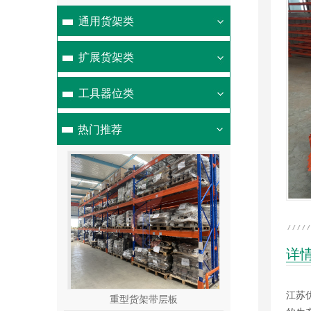
通用货架类
扩展货架类
工具器位类
热门推荐
详
江苏
轻型货架
塑料