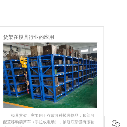
货架在汽车配件行业的应用
货
悬臂式货架是货架中重要的一种。悬臂式货架适
用于存放长物料、环型物料、板材、管材及不规则货
仓储