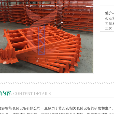
简介
架及
力量
工艺
工及
收到
1
2
3
情内容
/ CONTENT DETAILS
优存智能仓储设备有限公司一直致力于货架及相关仓储设备的研发和生产
托盘
塑料托盘
塑