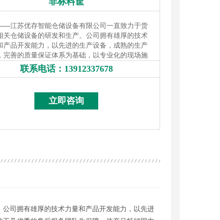
非标料筐
——
江苏优存智能仓储设备有限公司一直致力于货
相关仓储设备的研发和生产。公司拥有雄厚的技术
和产品开发能力，以先进的生产设备，成熟的生产
，完善的质量保证体系为基础，以专业化的现场施
优秀的售后服务团队为保障，使产品畅销国内外，
联系电话：
13912337678
13912337678
各界人士和用户的好评。
立即咨询
。公司拥有雄厚的技术力量和产品开发能力，以先进
料托盘
塑料托盘
重型