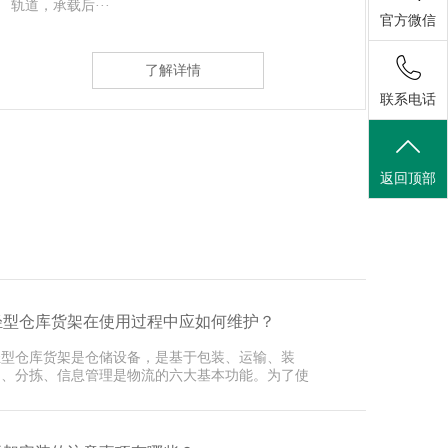
物。悬臂可以···
故也称
官方微信
了解详情
联系电话
返回顶部
轻型仓库货架在使用过程中应如何维护？
轻型仓库货架是仓储设备，是基于包装、运输、装
卸、分拣、信息管理是物流的六大基本功能。为了使
深圳货架···