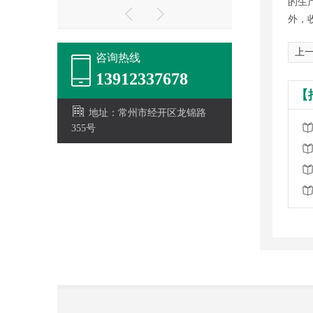
的生
外，
上一
咨询热线
13912337678
【
地址：常州市经开区龙锦路
355号