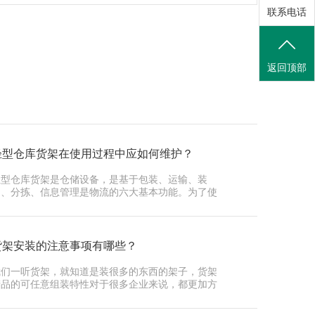
联系电话
返回顶部
轻型仓库货架在使用过程中应如何维护？
轻型仓库货架是仓储设备，是基于包装、运输、装
卸、分拣、信息管理是物流的六大基本功能。为了使
深圳货架···
货架安装的注意事项有哪些？
我们一听货架，就知道是装很多的东西的架子，货架
产品的可任意组装特性对于很多企业来说，都更加方
，而且···