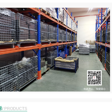
1
2
3
梯
托盘
重型货架带层板
/ PRODUCTS