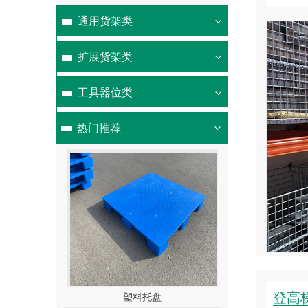
通用货架类
货架在模具行业的应用
扩展货架类
模具货架，主要用于存放各种模具物品；顶部可配置
移动葫芦车（手拉或电动），抽屉底部设有滚轮轨
工具器位类
道，承载后依然能用很小的力自如地拉动，附加定位
保险装置，安全可靠；根据承载能力可分为轻量型、
热门推荐
重量型两种。操作轻···
查看详情
咨询热线
13912337678
登高
盘
塑料托盘
塑料