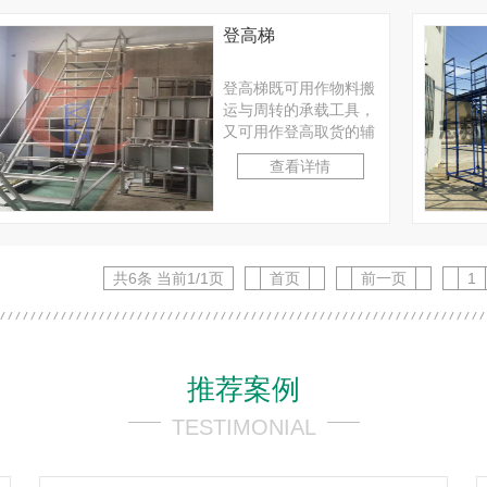
登高梯
登高梯既可用作物料搬
运与周转的承载工具，
又可用作登高取货的辅
助工具。适合工厂、仓
查看详情
库等轻小型物料的人工
···
共6条 当前1/1页
首页
前一页
1
推荐案例
TESTIMONIAL