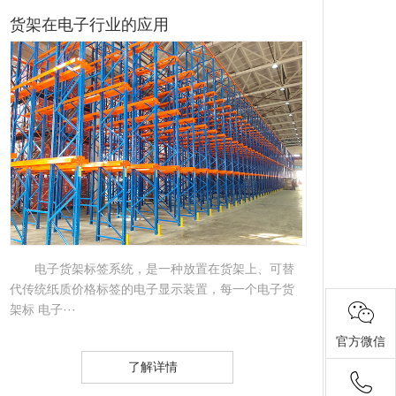
货架在电子行业的应用
货
电子货架标签系统，是一种放置在货架上、可替
代传统纸质价格标签的电子显示装置，每一个电子货
体性
架标 电子···
放品种
官方微信
了解详情