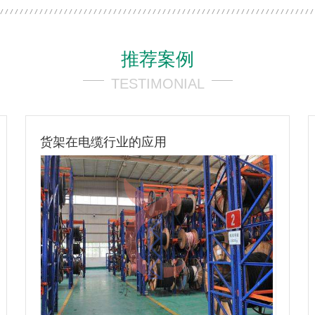
推荐案例
TESTIMONIAL
货架在电子行业的应用