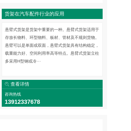
货架在电子行业的应用
电子货架标签系统，是一种放置在货架上、可替代传
统纸质价格标签的电子显示装置，每一个电子货架标
电子货架标签 电子货架标签 签通过有线或者无线网
络与商场计算机数据库相连，并将最新的商品价格通
过电子···
查看详情
咨询热线
13912337678