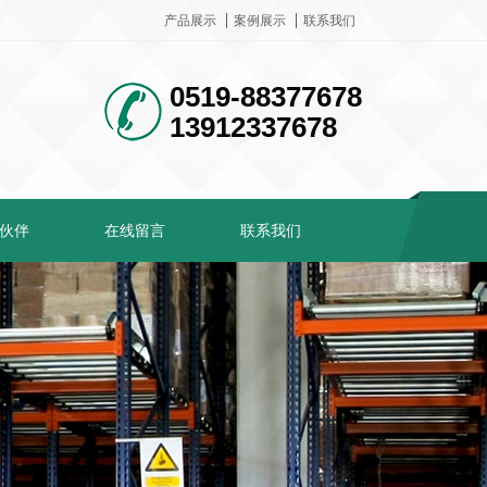
产品展示
案例展示
联系我们
0519-88377678
13912337678
伙伴
在线留言
联系我们