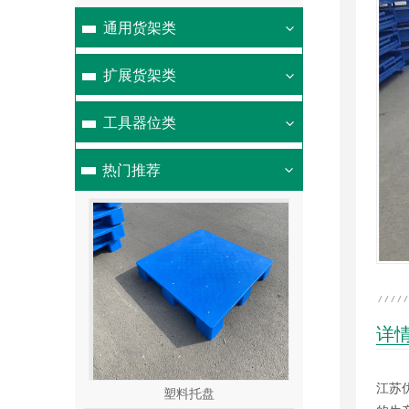
通用货架类
扩展货架类
工具器位类
热门推荐
详
江苏
塑料托盘
塑料托盘
重