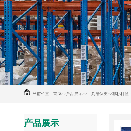
当前位置：
首页
>>
产品展示
>>
工具器位类
>>
非标料筐
产品展示