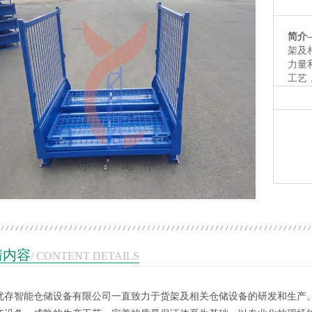
简介
架及
力量
工艺
工及
收到
1
2
3
情内容
/ CONTENT DETAILS
优存智能仓储设备有限公司一直致力于货架及相关仓储设备的研发和生产
型货架带层板