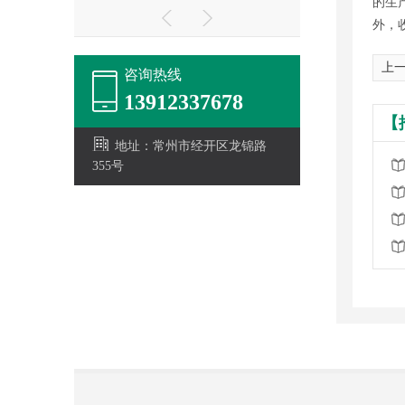
的生
外，
上一
咨询热线
13912337678
【
地址：常州市经开区龙锦路
355号