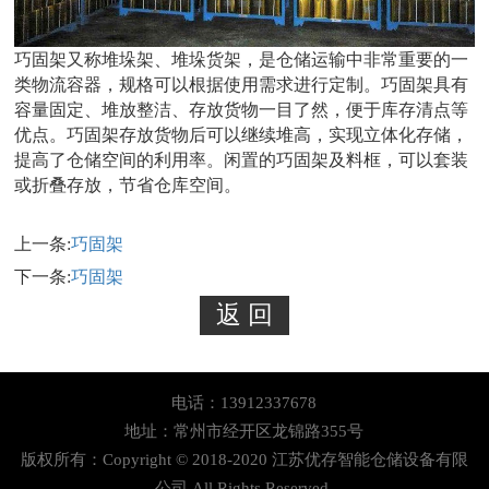
巧固架又称堆垛架、堆垛货架，是仓储运输中非常重要的一
类物流容器，规格可以根据使用需求进行定制。巧固架具有
容量固定、堆放整洁、存放货物一目了然，便于库存清点等
优点。巧固架存放货物后可以继续堆高，实现立体化存储，
提高了仓储空间的利用率。闲置的巧固架及料框，可以套装
或折叠存放，节省仓库空间。
上一条:
巧固架
下一条:
巧固架
电话：13912337678
地址：常州市经开区龙锦路355号
版权所有：Copyright © 2018-2020 江苏优存智能仓储设备有限
公司 All Rights Reserved.