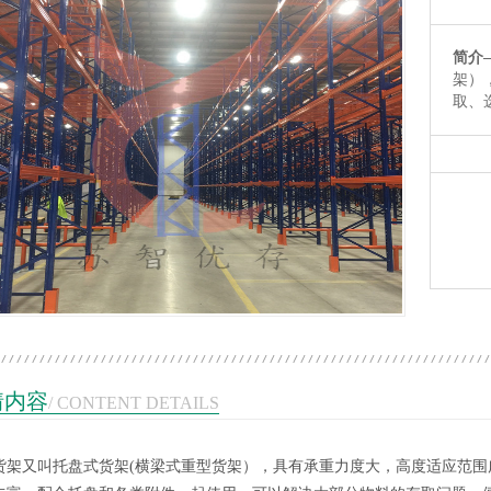
简介
架）
取、
1
2
3
情内容
/ CONTENT DETAILS
货架又叫托盘式货架(横梁式重型货架），具有承重力度大，高度适应范
托盘
塑料托盘
塑