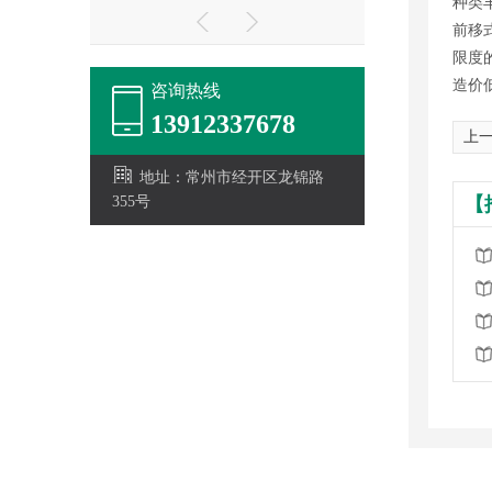
种类
前移
限度
造价
咨询热线
13912337678
上一
地址：常州市经开区龙锦路
355号
【