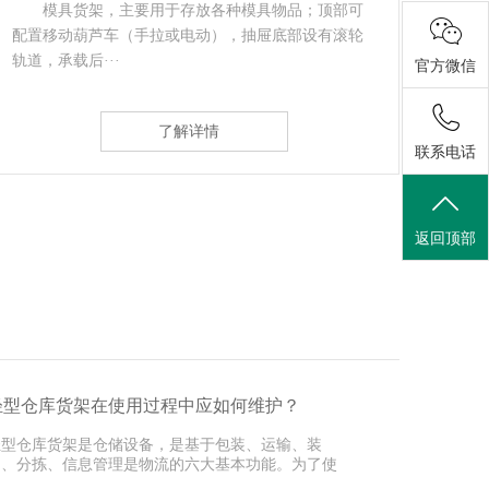
悬臂式货架是货架中重要的一种。悬臂式货架适
用于存放长物料、环型物料、板材、管材及不规则货
仓储
物。悬臂可以···
故也称
官方微信
了解详情
联系电话
返回顶部
轻型仓库货架在使用过程中应如何维护？
轻型仓库货架是仓储设备，是基于包装、运输、装
卸、分拣、信息管理是物流的六大基本功能。为了使
深圳货架···