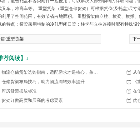
丰富，配合托盘和各类附件一起使用，可以解决大部分物料的存取问题，便
式叉车，堆高车等。 重型货架（重型仓储货架）可根据货位(及托盘)尺
的利用了空间范围，有效节省占地面积。 重型货架由立柱、横梁、横撑、
低的特点；横梁采用特制的冷轧型闭口梁；柱卡与立柱连接时配有特殊设
篇:
重型货架
下一
推荐阅读】↓
物流仓储货架选购指南，适配需求才是核心，兼顾高效与安全
仓储货架布局技巧，助力物流周转效率提升
《
库房货架摆放标准
货架订做高度和层高的考虑要素
优