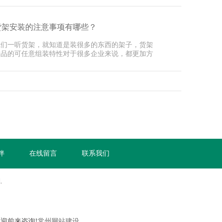
货架安装的注意事项有哪些？
我们一听货架，就知道是装很多的东西的架子，货架
产品的可任意组装特性对于很多企业来说，都更加方
，而且···
伴
在线留言
联系我们
.
欢迎前来咨询!
常州网站建设