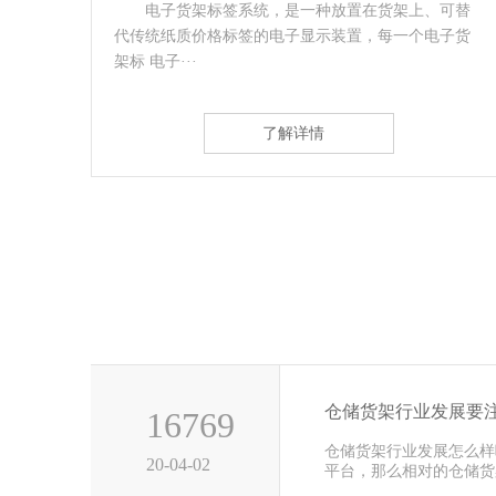
可替
贯通式货架：是一种不以通道分割，连续性的整
子货
体性货架；贯通式货架采用托盘存取模式、适用于存
放品种单一，···
了解详情
仓储货架行业发展要
16769
仓储货架行业发展怎么样
20-04-02
平台，那么相对的仓储货
前这几年···