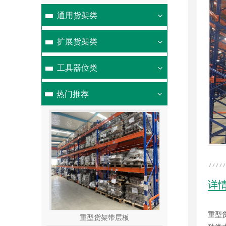
通用货架类
扩展货架类
工具器位类
热门推荐
详
重型
轻型货架
塑料