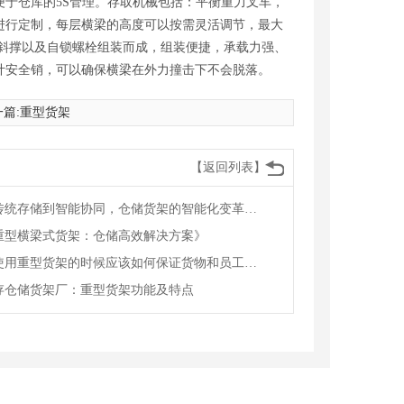
于仓库的5S管理。存取机械包括：平衡重力叉车，
寸进行定制，每层横梁的高度可以按需灵活调节，最大
斜撑以及自锁螺栓组装而成，组装便捷，承载力强、
计安全销，可以确保横梁在外力撞击下不会脱落。
篇:
重型货架
【返回列表】
从传统存储到智能协同，仓储货架的智能化变革赋能物流升级
重型横梁式货架：仓储高效解决方案》
在使用重型货架的时候应该如何保证货物和员工的安全
存仓储货架厂：重型货架功能及特点