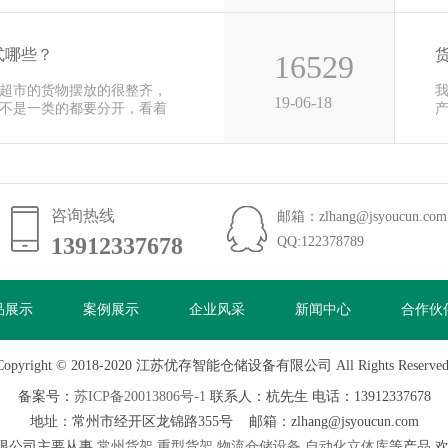
式哪些？
16529
超市的货物摆放的很整齐，
19-06-18
不是一类的都要分开，看着
便
咨询热线
邮箱：zlhang@jsyoucun.com
13912337678
13912337678
QQ:122378789
品展示
案例展示
企业风采
新闻中心
合作伙
Copyright © 2018-2020 江苏优存智能仓储设备有限公司 All Rights Reserved
备案号：
苏ICP备20013806号-1
联系人：杭先生 电话：13912337678
地址：常州市经开区龙锦路355号 邮箱：zlhang@jsyoucun.com
限公司主要从事
常州货架
重型货架
物流仓储设备
自动化立体库
等产品,