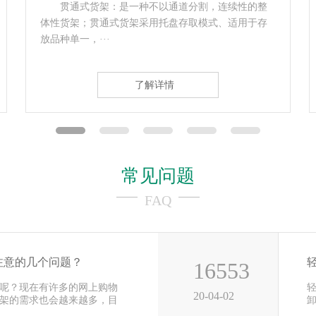
模具货架，主要用于存放各种模具物品；顶部可
配置移动葫芦车（手拉或电动），抽屉底部设有滚轮
轨道，承载后···
了解详情
常见问题
FAQ
注意的几个问题？
16553
呢？现在有许多的网上购物
20-04-02
架的需求也会越来越多，目
用