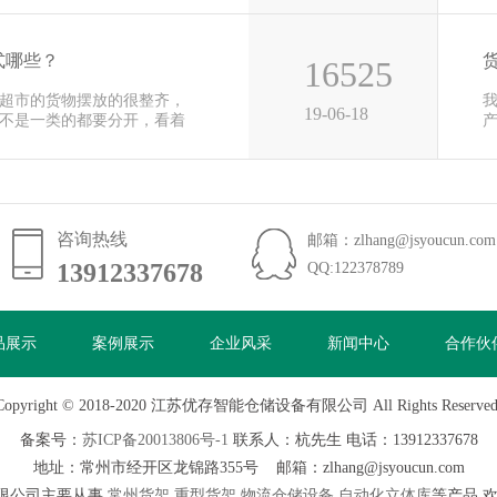
式哪些？
16525
超市的货物摆放的很整齐，
19-06-18
不是一类的都要分开，看着
便
咨询热线
邮箱：zlhang@jsyoucun.com
13912337678
13912337678
QQ:122378789
品展示
案例展示
企业风采
新闻中心
合作伙
Copyright © 2018-2020 江苏优存智能仓储设备有限公司 All Rights Reserved
备案号：
苏ICP备20013806号-1
联系人：杭先生 电话：13912337678
地址：常州市经开区龙锦路355号 邮箱：zlhang@jsyoucun.com
限公司主要从事
常州货架
重型货架
物流仓储设备
自动化立体库
等产品,