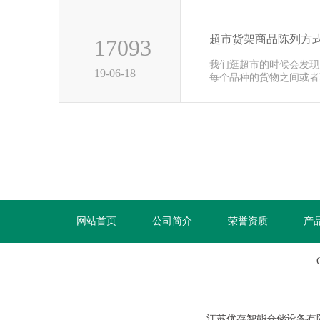
超市货架商品陈列方
17093
我们逛超市的时候会发现
19-06-18
每个品种的货物之间或者
非常的整···
网站首页
公司简介
荣誉资质
产
江苏优存智能仓储设备有