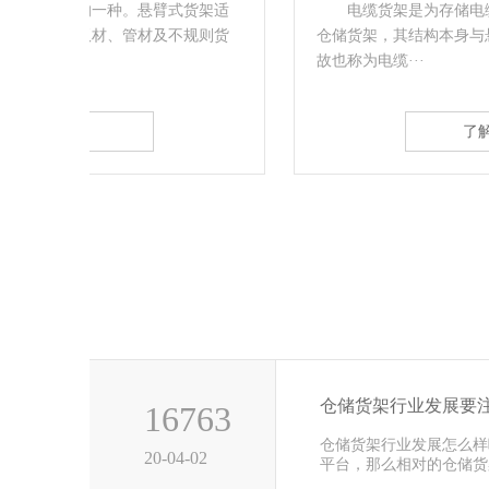
架适
电缆货架是为存储电缆、线缆而设计制造的一种
则货
仓储货架，其结构本身与悬臂式货架有着类似之处。
故也称为电缆···
了解详情
仓储货架行业发展要
16763
仓储货架行业发展怎么样
20-04-02
平台，那么相对的仓储货
前这几年···