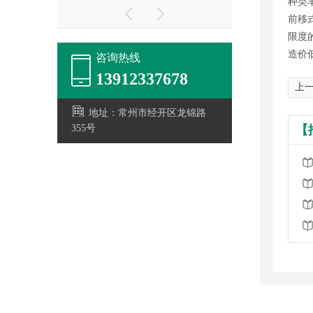
种类
前移
限度
造价
咨询热线
13912337678
上一
地址：常州市经开区龙锦路
355号
【