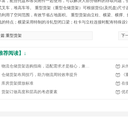
丰富，配合托盘和各类附件一起使用，可以解决大部分物料的存取问题，便
式叉车，堆高车等。 重型货架（重型仓储货架）可根据货位(及托盘)尺
的利用了空间范围，有效节省占地面积。 重型货架由立柱、横梁、横撑、
低的特点；横梁采用特制的冷轧型闭口梁；柱卡与立柱连接时配有特殊设
篇:
重型货架
下一
推荐阅读】↓
物流仓储货架选购指南，适配需求才是核心，兼顾高效与安全
仓储货架布局技巧，助力物流周转效率提升
《
库房货架摆放标准
货架订做高度和层高的考虑要素
优