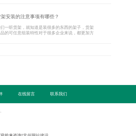
货架安装的注意事项有哪些？
我们一听货架，就知道是装很多的东西的架子，货架
产品的可任意组装特性对于很多企业来说，都更加方
，而且···
伴
在线留言
联系我们
.
欢迎前来咨询!
常州网站建设