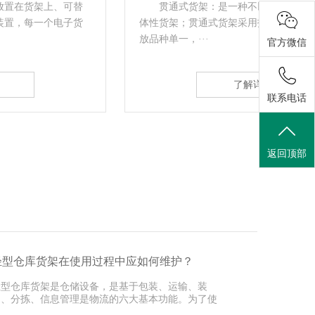
贯通式货架：是一种不以通道分割，连续性的整
体性货架；贯通式货架采用托盘存取模式、适用于存
配置
放品种单一，···
轨道，
官方微信
了解详情
联系电话
返回顶部
轻型仓库货架在使用过程中应如何维护？
轻型仓库货架是仓储设备，是基于包装、运输、装
卸、分拣、信息管理是物流的六大基本功能。为了使
深圳货架···