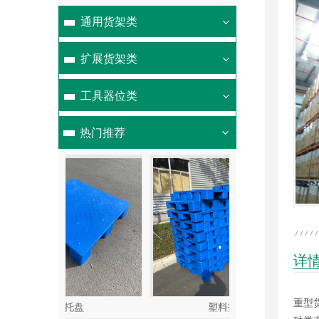
通用货架类
扩展货架类
工具器位类
热门推荐
详
重型
盘
塑料托盘
重型货架