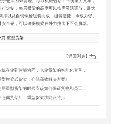
于仓库的5S管理。存取机械包括：平衡重力叉车，
寸进行定制，每层横梁的高度可以按需灵活调节，最大
斜撑以及自锁螺栓组装而成，组装便捷，承载力强、
计安全销，可以确保横梁在外力撞击下不会脱落。
篇:
重型货架
【返回列表】
从传统存储到智能协同，仓储货架的智能化变革赋能物流升级
重型横梁式货架：仓储高效解决方案》
在使用重型货架的时候应该如何保证货物和员工的安全
存仓储货架厂：重型货架功能及特点