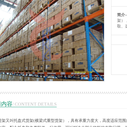
简介
架）
取、
1
2
3
情内容
/ CONTENT DETAILS
货架又叫托盘式货架(横梁式重型货架），具有承重力度大，高度适应范
带层板