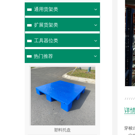
通用货架类
扩展货架类
工具器位类
热门推荐
详
穿梭
盘
塑料托盘
塑料