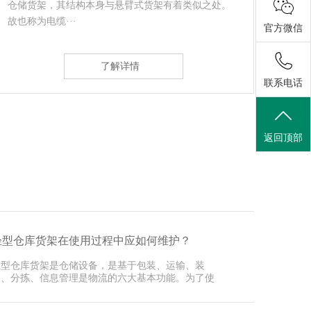
代传统纸质价格标签的电子显示装置，每一个电子货
体性
架标 电子···
放品种
官方微信
了解详情
联系电话
返回顶部
轻型仓库货架在使用过程中应如何维护？
轻型仓库货架是仓储设备，是基于包装、运输、装
卸、分拣、信息管理是物流的六大基本功能。为了使
深圳货架···