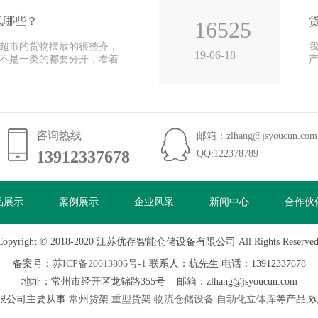
式哪些？
16525
超市的货物摆放的很整齐，
19-06-18
不是一类的都要分开，看着
便
咨询热线
邮箱：zlhang@jsyoucun.com
13912337678
13912337678
QQ:122378789
品展示
案例展示
企业风采
新闻中心
合作伙
Copyright © 2018-2020 江苏优存智能仓储设备有限公司 All Rights Reserved
备案号：
苏ICP备20013806号-1
联系人：杭先生 电话：13912337678
地址：常州市经开区龙锦路355号 邮箱：zlhang@jsyoucun.com
限公司主要从事
常州货架
重型货架
物流仓储设备
自动化立体库
等产品,