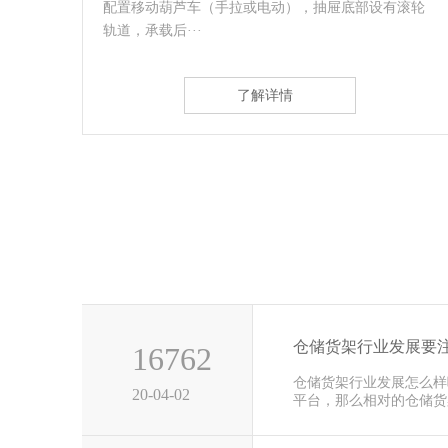
滚轮
用于存放长物料、环型物料、板材、管材及不规则货
物。悬臂可以···
了解详情
仓储货架行业发展要
16762
仓储货架行业发展怎么样
20-04-02
平台，那么相对的仓储货
前这几年···