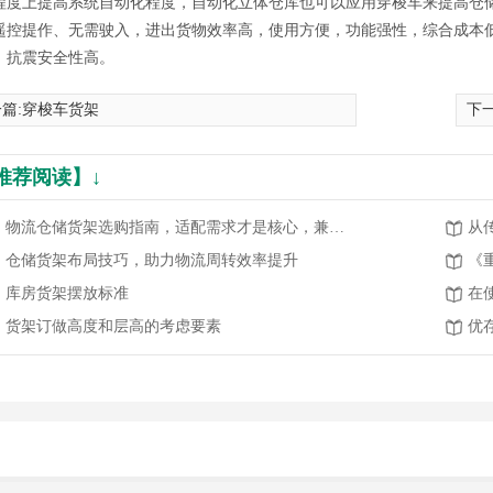
程度上提高系统自动化程度，自动化立体仓库也可以应用穿梭车来提高仓储
遥控提作、无需驶入，进出货物效率高，使用方便，功能强性，综合成本
，抗震安全性高。
篇:
穿梭车货架
下
推荐阅读】↓
物流仓储货架选购指南，适配需求才是核心，兼顾高效与安全
仓储货架布局技巧，助力物流周转效率提升
《
库房货架摆放标准
货架订做高度和层高的考虑要素
优