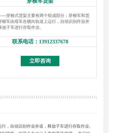
穿梭车货架
——
穿梭式货架主要有两个组成部分：穿梭车和货
穿梭车由母车在横向轨道上运行，自动识别作业井
释放子车进行存取作业。
联系电话：
13912337678
13912337678
立即咨询
运行，自动识别作业井道，释放子车进行存取作业。
架带层板