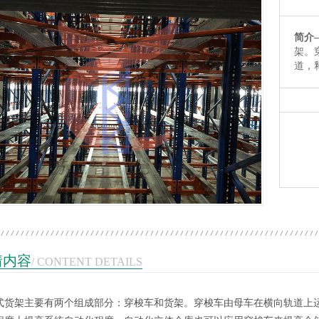
简介
架。
道，
1
2
3
情内容
/ CONTENT DETAILS
式货架主要有两个组成部分：穿梭车和货架。穿梭车由母车在横向轨道上
托盘
塑料托盘
重型货