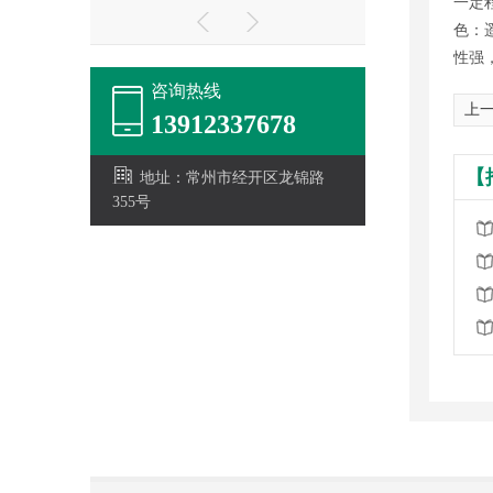
一定
色：
性强
咨询热线
上一
13912337678
【
地址：常州市经开区龙锦路
355号