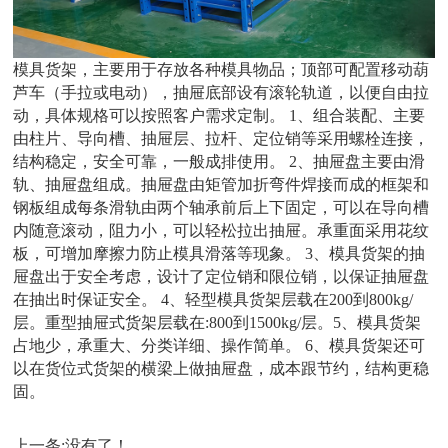
模具货架，主要用于存放各种模具物品；顶部可配置移动葫
芦车（手拉或电动），抽屉底部设有滚轮轨道，以便自由拉
动，具体规格可以按照客户需求定制。 1、组合装配、主要
由柱片、导向槽、抽屉层、拉杆、定位销等采用螺栓连接，
结构稳定，安全可靠，一般成排使用。 2、抽屉盘主要由滑
轨、抽屉盘组成。抽屉盘由矩管加折弯件焊接而成的框架和
钢板组成每条滑轨由两个轴承前后上下固定，可以在导向槽
内随意滚动，阻力小，可以轻松拉出抽屉。承重面采用花纹
板，可增加摩擦力防止模具滑落等现象。 3、模具货架的抽
屉盘出于安全考虑，设计了定位销和限位销，以保证抽屉盘
在抽出时保证安全。 4、轻型模具货架层载在200到800kg/
层。重型抽屉式货架层载在:800到1500kg/层。5、模具货架
占地少，承重大、分类详细、操作简单。 6、模具货架还可
以在货位式货架的横梁上做抽屉盘，成本跟节约，结构更稳
固。
上一条:没有了！