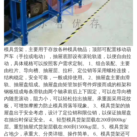
模具货架，主要用于存放各种模具物品；顶部可配置移动葫
芦车（手拉或电动），抽屉底部设有滚轮轨道，以便自由拉
动，具体规格可以按照客户需求定制。 1、组合装配、主要
由柱片、导向槽、抽屉层、拉杆、定位销等采用螺栓连接，
结构稳定，安全可靠，一般成排使用。 2、抽屉盘主要由滑
轨、抽屉盘组成。抽屉盘由矩管加折弯件焊接而成的框架和
钢板组成每条滑轨由两个轴承前后上下固定，可以在导向槽
内随意滚动，阻力小，可以轻松拉出抽屉。承重面采用花纹
板，可增加摩擦力防止模具滑落等现象。 3、模具货架的抽
屉盘出于安全考虑，设计了定位销和限位销，以保证抽屉盘
在抽出时保证安全。 4、轻型模具货架层载在200到800kg/
层。重型抽屉式货架层载在:800到1500kg/层。5、模具货架
占地少，承重大、分类详细、操作简单。 6、模具货架还可