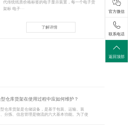
体性货架；贯通式货架采用托盘存取模式、适用于存
配置
放品种单一，···
轨道，
官方微信
了解详情
联系电话
返回顶部
轻型仓库货架在使用过程中应如何维护？
轻型仓库货架是仓储设备，是基于包装、运输、装
卸、分拣、信息管理是物流的六大基本功能。为了使
深圳货架···