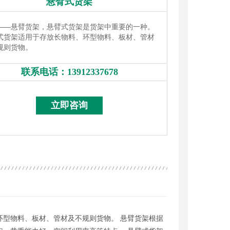
悬臂式货架
——
悬臂货架，悬臂式货架是货架中重要的一种。
式货架适用于存放长物料、环型物料、板材、管材
规则货物。
联系电话：
13912337678
13912337678
立即咨询
型物料、板材、管材及不规则货物。 悬臂货架根据