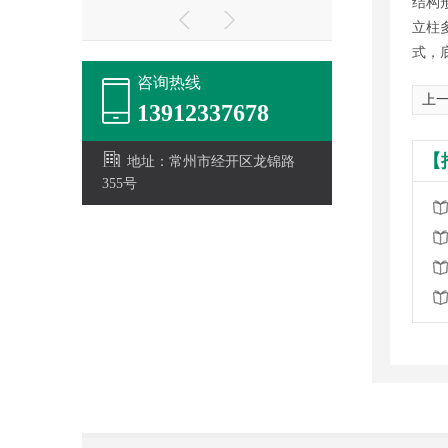
结构
立柱
式，
咨询热线
上一
13912337678
【
地址：常州市经开区龙锦路
355号