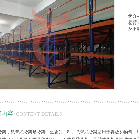
简介
悬臂
及不
1
2
3
情内容
/ CONTENT DETAILS
货架，悬臂式货架是货架中重要的一种。悬臂式货架适用于存放长物料、环
带层板