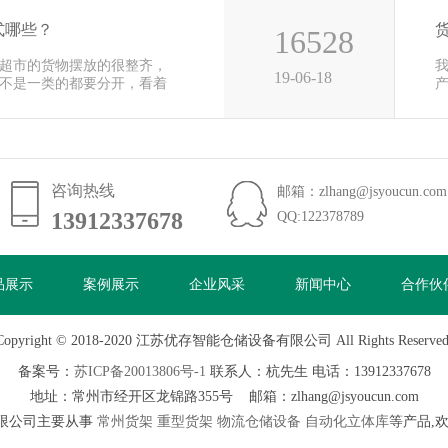
式哪些？
16528
超市的货物摆放的很整齐，
19-06-18
不是一类的都要分开，看着
便
咨询热线
邮箱：zlhang@jsyoucun.com
13912337678
13912337678
QQ:122378789
品展示
案例展示
企业风采
新闻中心
合作伙
Copyright © 2018-2020 江苏优存智能仓储设备有限公司 All Rights Reserved
备案号：
苏ICP备20013806号-1
联系人：杭先生 电话：13912337678
地址：常州市经开区龙锦路355号 邮箱：zlhang@jsyoucun.com
限公司主要从事
常州货架
重型货架
物流仓储设备
自动化立体库
等产品,