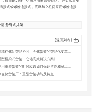
，载重能力好、空间利用率高等特点。 悬臂式货架
用插接式或螺栓连接式，底座与立柱间采用螺栓连接
篇:
悬臂式货架
【返回列表】
从传统存储到智能协同，仓储货架的智能化变革赋能物流升级
重型横梁式货架：仓储高效解决方案》
在使用重型货架的时候应该如何保证货物和员工的安全
存仓储货架厂：重型货架功能及特点