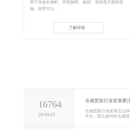
则货
仓储货架，其结构本身与悬臂式货架有着类似之处。
故也称为电缆···
了解详情
仓储货架行业发展要
16764
仓储货架行业发展怎么样
20-04-02
平台，那么相对的仓储货
前这几年···