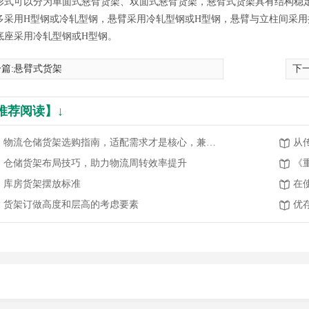
形式可以分为单面式悬臂货架、双面式悬臂货架，悬臂式货架具有结构稳定
多采用H型钢或冷轧型钢，悬臂采用冷轧型钢或H型钢，悬臂与立柱间采
底座采用冷轧型钢或H型钢。
篇:
悬臂式货架
下一
推荐阅读】↓
物流仓储货架选购指南，适配需求才是核心，兼顾高效与安全
仓储货架布局技巧，助力物流周转效率提升
《
库房货架摆放标准
货架订做高度和层高的考虑要素
优