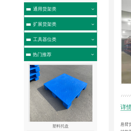
通用货架类
扩展货架类
工具器位类
热门推荐
详
悬臂
盘
塑料托盘
重型货架