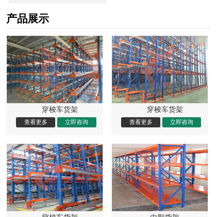
产品展示
穿梭车货架
穿梭车货架