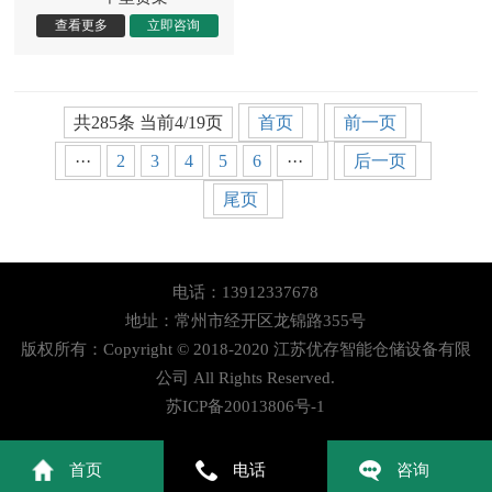
共285条 当前4/19页
首页
前一页
···
2
3
4
5
6
···
后一页
尾页
电话：13912337678
地址：常州市经开区龙锦路355号
版权所有：Copyright © 2018-2020 江苏优存智能仓储设备有限
公司 All Rights Reserved.
苏ICP备20013806号-1
首页
电话
咨询