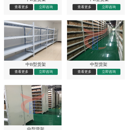
中B型货架
中型货架
中型货架