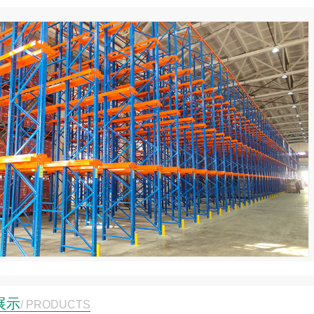
货架在电子行业的应用
电子货架标签系统，是一种放置
统纸质价格标签的电子显示装置
电子货架标签 电子货架标签 签
络与商场计算机数据库相连，并
过电子···
查看详情
1
2
3
咨询热线
13912337678
展示
/ PRODUCTS