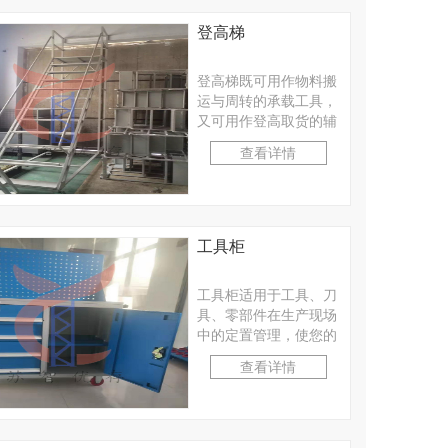
登高梯
登高梯既可用作物料搬
运与周转的承载工具，
又可用作登高取货的辅
助工具。适合工厂、仓
查看详情
库等轻小型物料的人工
···
工具柜
工具柜适用于工具、刀
具、零部件在生产现场
中的定置管理，使您的
物品存取工作真正做到
查看详情
准时、准确、高 效、
···