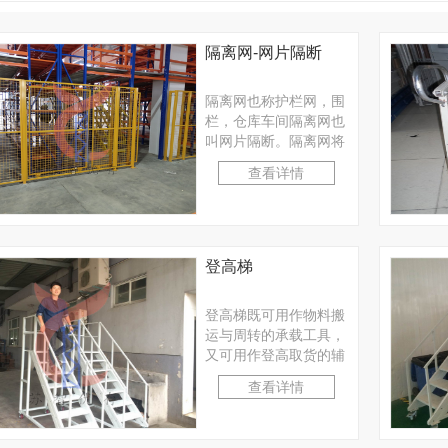
隔离网-网片隔断
隔离网也称护栏网，围
栏，仓库车间隔离网也
叫网片隔断。隔离网将
车间区域进行明细划
查看详情
分，使管理更加规范。
···
登高梯
登高梯既可用作物料搬
运与周转的承载工具，
又可用作登高取货的辅
助工具。适合工厂、仓
查看详情
库等轻小型物料的人工
···