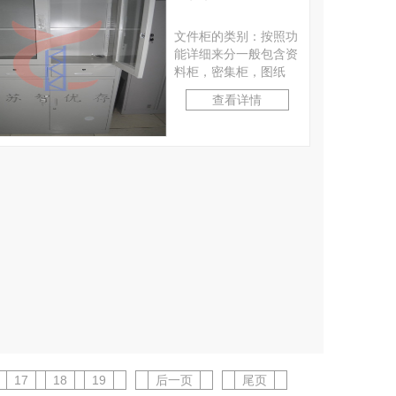
文件柜的类别：按照功
能详细来分一般包含资
料柜，密集柜，图纸
柜，更衣柜，储物柜，
查看详情
钥匙柜，鞋柜，员工柜
等···
17
18
19
后一页
尾页