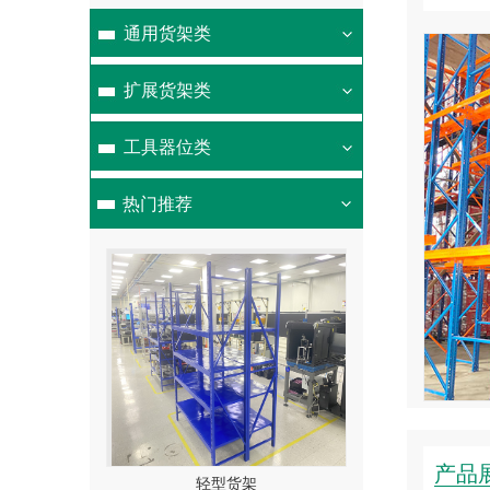
通用货架类
的应用
扩展货架类
的一种。悬臂式货架适用于
板材、管材及不规则货物。
工具器位类
悬臂式货架具有结构稳定，
高等特点。悬臂式货架立柱
热门推荐
产品
轻型货架