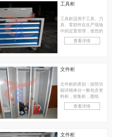
工具柜
工具柜适用于工具、刀
具、零部件在生产现场
中的定置管理，使您的
物品存取工作真正做到
查看详情
准时、准确、高 效、
···
文件柜
文件柜的类别：按照功
能详细来分一般包含资
料柜，密集柜，图纸
柜，更衣柜，储物柜，
查看详情
钥匙柜，鞋柜，员工柜
等···
文件柜