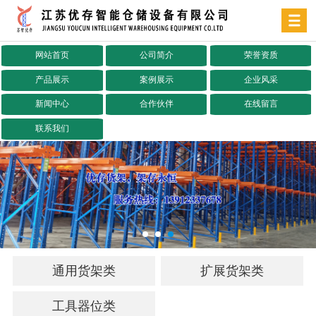
网站首页
公司简介
荣誉资质
产品展示
案例展示
企业风采
新闻中心
合作伙伴
在线留言
联系我们
通用货架类
扩展货架类
工具器位类