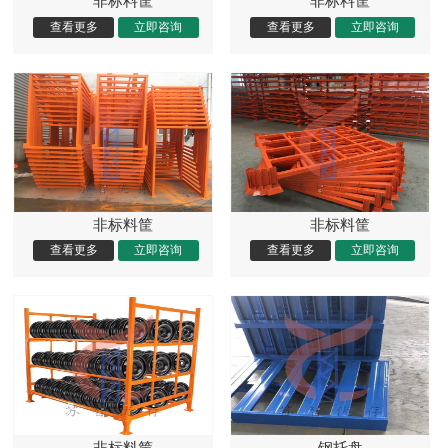
非标料筐
非标料筐
非标料筐
非标料筐
非标料筐
钢托盘