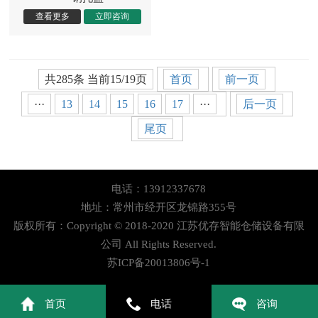
共285条 当前15/19页
首页
前一页
···
13
14
15
16
17
···
后一页
尾页
电话：13912337678
地址：常州市经开区龙锦路355号
版权所有：Copyright © 2018-2020 江苏优存智能仓储设备有限
公司 All Rights Reserved.
苏ICP备20013806号-1
首页
电话
咨询